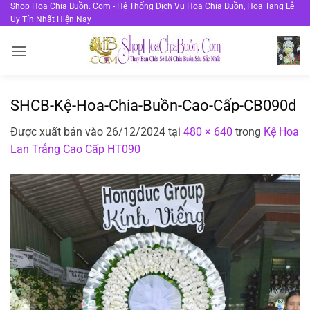
Bỏ
Shop Hoa Chia Buồn. Com - Hệ Thống Dịch Vụ Hoa Chia Buồn, Hoa Tang Lễ
Uy Tín Nhất Hiện Nay
qua
nội
dung
SHCB-Kệ-Hoa-Chia-Buồn-Cao-Cấp-CB090d
Được xuất bản vào
26/12/2024
tại
480 × 640
trong
Kệ Hoa
Lan Trắng Cao Cấp HT090