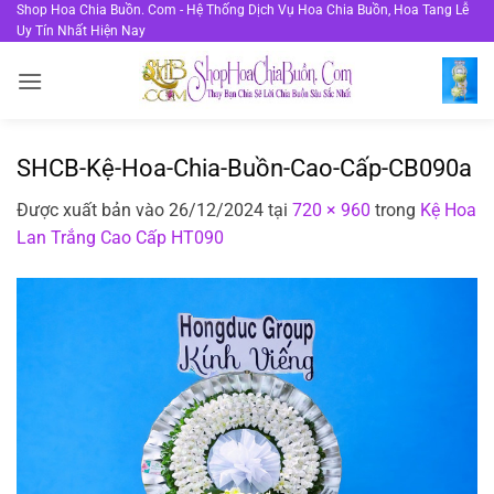
Bỏ
Shop Hoa Chia Buồn. Com - Hệ Thống Dịch Vụ Hoa Chia Buồn, Hoa Tang Lễ
Uy Tín Nhất Hiện Nay
qua
nội
dung
SHCB-Kệ-Hoa-Chia-Buồn-Cao-Cấp-CB090a
Được xuất bản vào
26/12/2024
tại
720 × 960
trong
Kệ Hoa
Lan Trắng Cao Cấp HT090