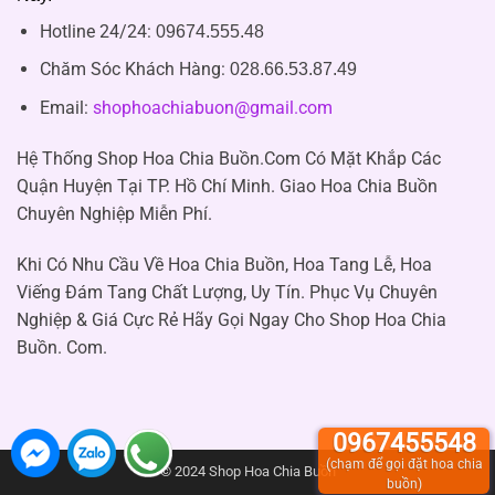
Hotline 24/24:
09674.555.48
Chăm Sóc Khách Hàng
:
028.66.53.87.49
Email:
shophoachiabuon@gmail.com
Hệ Thống Shop Hoa Chia Buồn.Com Có Mặt Khắp Các
Quận Huyện Tại TP. Hồ Chí Minh. Giao Hoa Chia Buồn
Chuyên Nghiệp Miễn Phí.
Khi Có Nhu Cầu Về Hoa Chia Buồn, Hoa Tang Lễ, Hoa
Viếng Đám Tang Chất Lượng, Uy Tín. Phục Vụ Chuyên
Nghiệp & Giá Cực Rẻ Hãy Gọi Ngay Cho Shop Hoa Chia
Buồn. Com.
0967455548
(chạm để gọi đặt hoa chia
© 2024 Shop Hoa Chia Buồn
buồn)