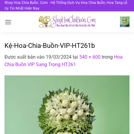
Bỏ
Shop Hoa Chia Buồn. Com - Hệ Thống Dịch Vụ Hoa Chia Buồn, Hoa Tang Lễ
Uy Tín Nhất Hiện Nay
qua
nội
dung
Kệ-Hoa-Chia-Buồn-VIP-HT261b
Được xuất bản vào
19/03/2024
tại
540 × 600
trong
Hoa
Chia Buồn VIP Sang Trọng HT261