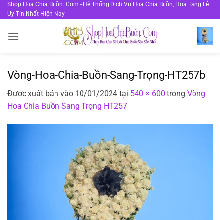
Bỏ
Shop Hoa Chia Buồn. Com - Hệ Thống Dịch Vụ Hoa Chia Buồn, Hoa Tang Lễ
Uy Tín Nhất Hiện Nay
qua
nội
dung
Vòng-Hoa-Chia-Buồn-Sang-Trọng-HT257b
Được xuất bản vào
10/01/2024
tại
540 × 600
trong
Vòng
Hoa Chia Buồn Sang Trọng HT257