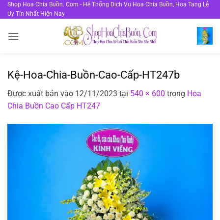
Bỏ
Shop Hoa Chia Buồn. Com - Hệ Thống Dịch Vụ Hoa Chia Buồn, Hoa Tang Lễ
Uy Tín Nhất Hiện Nay
qua
nội
dung
Kệ-Hoa-Chia-Buồn-Cao-Cấp-HT247b
Được xuất bản vào
12/11/2023
tại
540 × 600
trong
Hoa
Chia Buồn Cao Cấp HT247