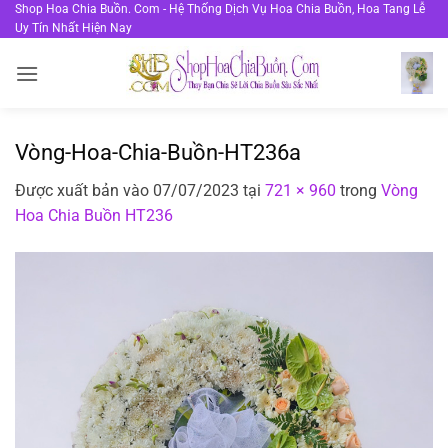
Bỏ
Shop Hoa Chia Buồn. Com - Hệ Thống Dịch Vụ Hoa Chia Buồn, Hoa Tang Lễ
Uy Tín Nhất Hiện Nay
qua
nội
dung
Vòng-Hoa-Chia-Buồn-HT236a
Được xuất bản vào
07/07/2023
tại
721 × 960
trong
Vòng
Hoa Chia Buồn HT236