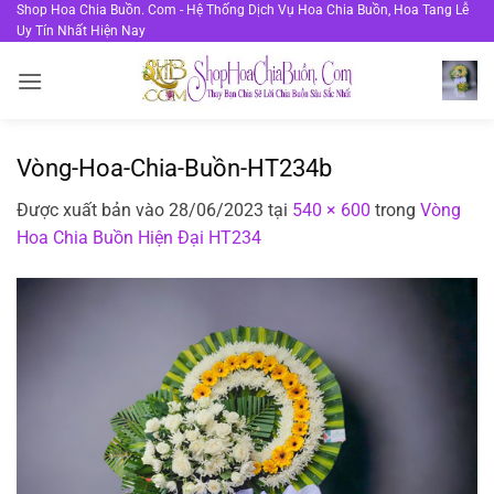
Bỏ
Shop Hoa Chia Buồn. Com - Hệ Thống Dịch Vụ Hoa Chia Buồn, Hoa Tang Lễ
Uy Tín Nhất Hiện Nay
qua
nội
dung
Vòng-Hoa-Chia-Buồn-HT234b
Được xuất bản vào
28/06/2023
tại
540 × 600
trong
Vòng
Hoa Chia Buồn Hiện Đại HT234