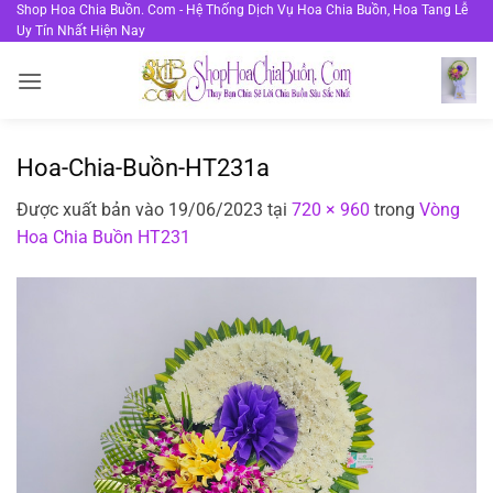
Bỏ
Shop Hoa Chia Buồn. Com - Hệ Thống Dịch Vụ Hoa Chia Buồn, Hoa Tang Lễ
Uy Tín Nhất Hiện Nay
qua
nội
dung
Hoa-Chia-Buồn-HT231a
Được xuất bản vào
19/06/2023
tại
720 × 960
trong
Vòng
Hoa Chia Buồn HT231