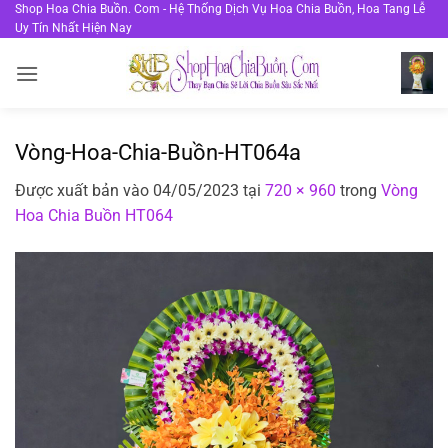
Bỏ
Shop Hoa Chia Buồn. Com - Hệ Thống Dịch Vụ Hoa Chia Buồn, Hoa Tang Lễ
Uy Tín Nhất Hiện Nay
qua
nội
dung
Vòng-Hoa-Chia-Buồn-HT064a
Được xuất bản vào
04/05/2023
tại
720 × 960
trong
Vòng
Hoa Chia Buồn HT064