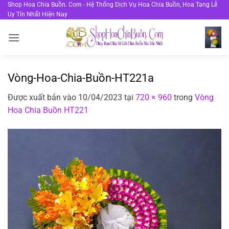
Bỏ
Shop Hoa Chia Buồn. Com - Hệ Thống Dịch Vụ Hoa Chia Buồn, Hoa Tang Lễ
Uy Tín Nhất Hiện Nay
qua
nội
dung
Vòng-Hoa-Chia-Buồn-HT221a
Được xuất bản vào
10/04/2023
tại
720 × 960
trong
Vòng
Hoa Chia Buồn HT221