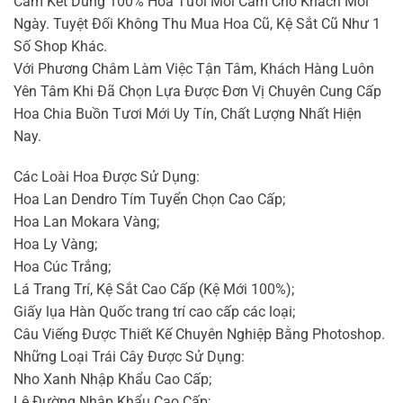
Cam Kết Dùng 100% Hoa Tươi Mới Cắm Cho Khách Mỗi
Ngày. Tuyệt Đối Không Thu Mua Hoa Cũ, Kệ Sắt Cũ Như 1
Số Shop Khác.
Với Phương Châm Làm Việc Tận Tâm, Khách Hàng Luôn
Yên Tâm Khi Đã Chọn Lựa Được Đơn Vị Chuyên Cung Cấp
Hoa Chia Buồn Tươi Mới Uy Tín, Chất Lượng Nhất Hiện
Nay.
Các Loài Hoa Được Sử Dụng:
Hoa Lan Dendro Tím Tuyển Chọn Cao Cấp;
Hoa Lan Mokara Vàng;
Hoa Ly Vàng;
Hoa Cúc Trắng;
Lá Trang Trí, Kệ Sắt Cao Cấp (Kệ Mới 100%);
Giấy lụa Hàn Quốc trang trí cao cấp các loại;
Câu Viếng Được Thiết Kế Chuyên Nghiệp Bằng Photoshop.
Những Loại Trái Cây Được Sử Dụng:
Nho Xanh Nhập Khẩu Cao Cấp;
Lê Đường Nhập Khẩu Cao Cấp;