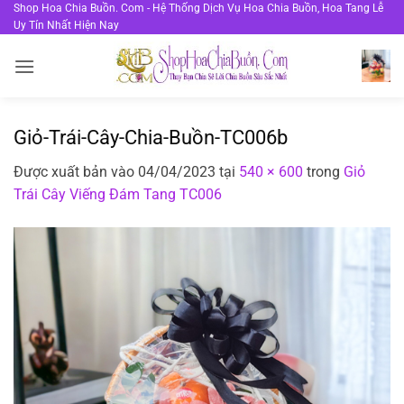
Bỏ
Shop Hoa Chia Buồn. Com - Hệ Thống Dịch Vụ Hoa Chia Buồn, Hoa Tang Lễ
Uy Tín Nhất Hiện Nay
qua
nội
dung
Giỏ-Trái-Cây-Chia-Buồn-TC006b
Được xuất bản vào
04/04/2023
tại
540 × 600
trong
Giỏ
Trái Cây Viếng Đám Tang TC006