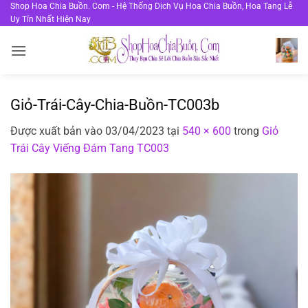
Bỏ
Shop Hoa Chia Buồn. Com - Hệ Thống Dịch Vụ Hoa Chia Buồn, Hoa Tang Lễ
Uy Tín Nhất Hiện Nay
qua
nội
dung
Giỏ-Trái-Cây-Chia-Buồn-TC003b
Được xuất bản vào
03/04/2023
tại
540 × 600
trong
Giỏ
Trái Cây Viếng Đám Tang TC003