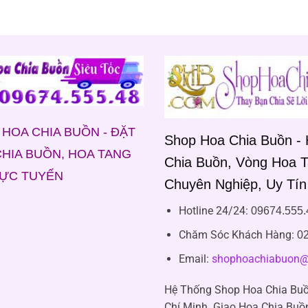
HOA CHIA BUỒN - ĐẶT
Shop Hoa Chia Buồn -
HIA BUỒN, HOA TANG
Chia Buồn, Vòng Hoa 
RỰC TUYẾN
Chuyên Nghiệp, Uy Tín
Hotline 24/24:
09674.555.
Chăm Sóc Khách Hàng
:
02
Email:
shophoachiabuon@
Hệ Thống Shop Hoa Chia Buồ
Chí Minh. Giao Hoa Chia Buồ