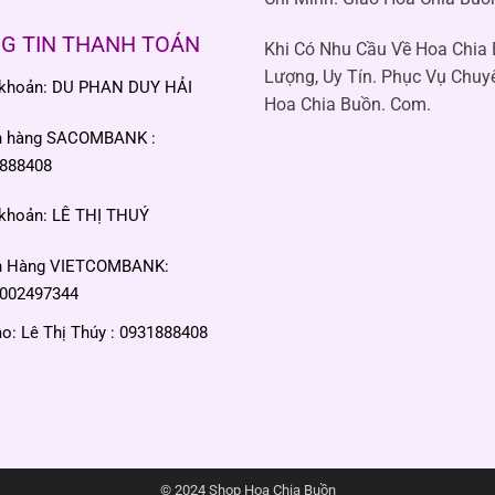
G TIN THANH TOÁN
Khi Có Nhu Cầu Về Hoa Chia
Lượng, Uy Tín. Phục Vụ Chuy
 khoản: DU PHAN DUY HẢI
Hoa Chia Buồn. Com.
n hàng SACOMBANK :
888408
 khoản: LÊ THỊ THUÝ
n Hàng VIETCOMBANK:
002497344
: Lê Thị Thúy : 0931888408
© 2024 Shop Hoa Chia Buồn