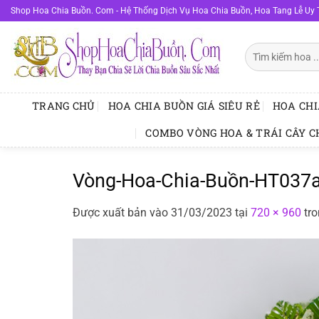
Bỏ
Shop Hoa Chia Buồn. Com - Hệ Thống Dịch Vụ Hoa Chia Buồn, Hoa Tang Lễ Uy 
qua
nội
Tìm
dung
kiếm:
TRANG CHỦ
HOA CHIA BUỒN GIÁ SIÊU RẺ
HOA CHI
COMBO VÒNG HOA & TRÁI CÂY C
Vòng-Hoa-Chia-Buồn-HT037
Được xuất bản vào
31/03/2023
tại
720 × 960
tr