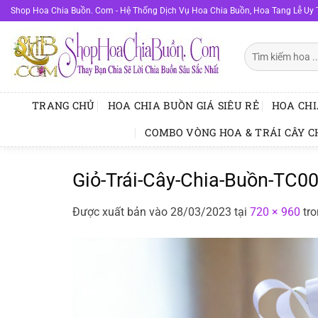
Bỏ
Shop Hoa Chia Buồn. Com - Hệ Thống Dịch Vụ Hoa Chia Buồn, Hoa Tang Lễ Uy 
qua
nội
Tìm
dung
kiếm:
TRANG CHỦ
HOA CHIA BUỒN GIÁ SIÊU RẺ
HOA CHI
COMBO VÒNG HOA & TRÁI CÂY C
Giỏ-Trái-Cây-Chia-Buồn-TC0
Được xuất bản vào
28/03/2023
tại
720 × 960
tr