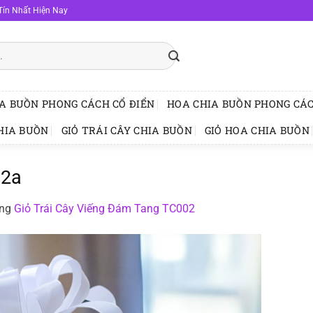
Tín Nhất Hiện Nay
A BUỒN PHONG CÁCH CỔ ĐIỂN
HOA CHIA BUỒN PHONG CÁC
HIA BUỒN
GIỎ TRÁI CÂY CHIA BUỒN
GIỎ HOA CHIA BUỒN
02a
ong
Giỏ Trái Cây Viếng Đám Tang TC002