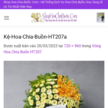
Bỏ
Shop Hoa Chia Buồn. Com - Hệ Thống Dịch Vụ Hoa Chia Buồn, Hoa Tang Lễ
Uy Tín Nhất Hiện Nay
qua
nội
dung
Kệ-Hoa-Chia-Buồn-HT207a
Được xuất bản vào
20/03/2023
tại
720 × 960
trong
Vòng
Hoa Chia Buồn HT207