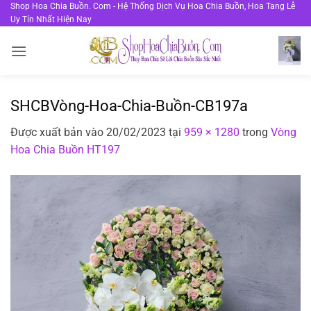
Bỏ
Shop Hoa Chia Buồn. Com - Hệ Thống Dịch Vụ Hoa Chia Buồn, Hoa Tang Lễ
Uy Tín Nhất Hiện Nay
qua
nội
dung
SHCBVòng-Hoa-Chia-Buồn-CB197a
Được xuất bản vào
20/02/2023
tại
959 × 1280
trong
Vòng
Hoa Chia Buồn HT197