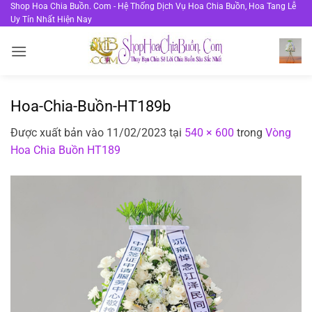
Bỏ
Shop Hoa Chia Buồn. Com - Hệ Thống Dịch Vụ Hoa Chia Buồn, Hoa Tang Lễ
Uy Tín Nhất Hiện Nay
qua
nội
dung
Hoa-Chia-Buồn-HT189b
Được xuất bản vào
11/02/2023
tại
540 × 600
trong
Vòng
Hoa Chia Buồn HT189