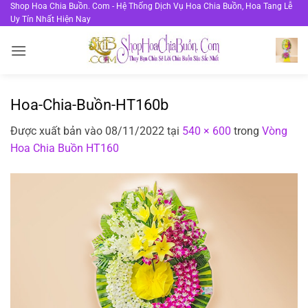
Bỏ
Shop Hoa Chia Buồn. Com - Hệ Thống Dịch Vụ Hoa Chia Buồn, Hoa Tang Lễ
Uy Tín Nhất Hiện Nay
qua
nội
dung
Hoa-Chia-Buồn-HT160b
Được xuất bản vào
08/11/2022
tại
540 × 600
trong
Vòng
Hoa Chia Buồn HT160