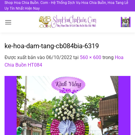
Bỏ
Shop Hoa Chia Buồn. Com - Hệ Thống Dịch Vụ Hoa Chia Buồn, Hoa Tang Lễ
Uy Tín Nhất Hiện Nay
qua
nội
dung
ke-hoa-dam-tang-cb084bia-6319
Được xuất bản vào
06/10/2022
tại
560 × 600
trong
Hoa
Chia Buồn HT084