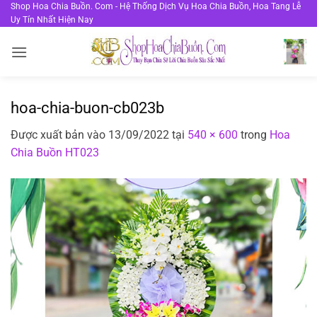
Bỏ
Shop Hoa Chia Buồn. Com - Hệ Thống Dịch Vụ Hoa Chia Buồn, Hoa Tang Lễ
Uy Tín Nhất Hiện Nay
qua
nội
dung
hoa-chia-buon-cb023b
Được xuất bản vào
13/09/2022
tại
540 × 600
trong
Hoa
Chia Buồn HT023