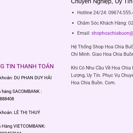
Chuyên Nghiệp, Uy Tín
Hotline 24/24:
09674.555.
Chăm Sóc Khách Hàng
:
02
Email:
shophoachiabuon@
Hệ Thống Shop Hoa Chia Buồ
Chí Minh. Giao Hoa Chia Buồ
G TIN THANH TOÁN
Khi Có Nhu Cầu Về Hoa Chia
Lượng, Uy Tín. Phục Vụ Chuy
 khoản: DU PHAN DUY HẢI
Hoa Chia Buồn. Com.
n hàng SACOMBANK :
888408
 khoản: LÊ THỊ THUÝ
n Hàng VIETCOMBANK: