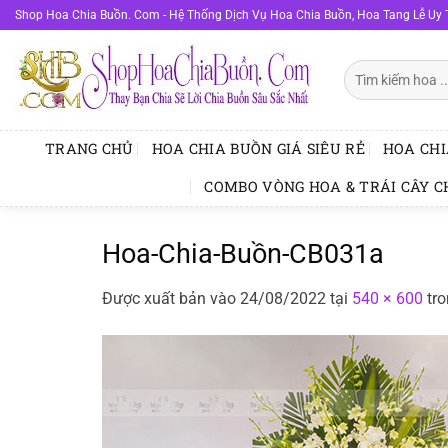
Bỏ
Shop Hoa Chia Buồn. Com - Hệ Thống Dịch Vụ Hoa Chia Buồn, Hoa Tang Lễ Uy 
qua
nội
Tìm
dung
kiếm:
TRANG CHỦ
HOA CHIA BUỒN GIÁ SIÊU RẺ
HOA CHI
COMBO VÒNG HOA & TRÁI CÂY C
Hoa-Chia-Buồn-CB031a
Được xuất bản vào
24/08/2022
tại
540 × 600
tr