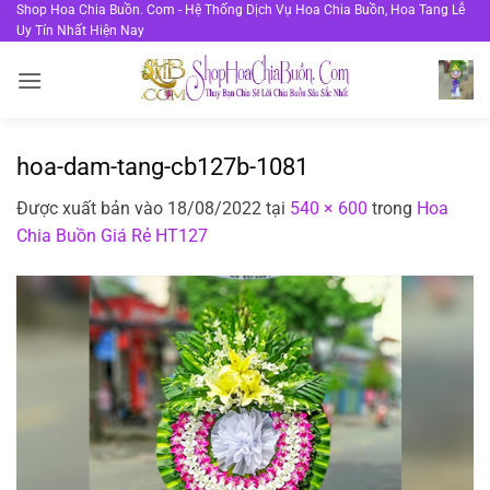
Bỏ
Shop Hoa Chia Buồn. Com - Hệ Thống Dịch Vụ Hoa Chia Buồn, Hoa Tang Lễ
Uy Tín Nhất Hiện Nay
qua
nội
dung
hoa-dam-tang-cb127b-1081
Được xuất bản vào
18/08/2022
tại
540 × 600
trong
Hoa
Chia Buồn Giá Rẻ HT127